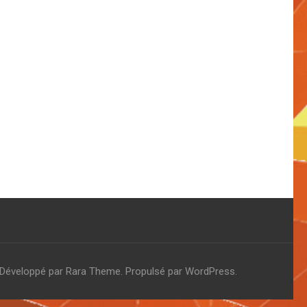
 Développé par
Rara Theme
. Propulsé par
WordPress
.