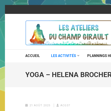
Aller
au
contenu
(Pressez
Entrée)
LES ATELIERS DU C
10 rue Fleming, 37000 Tours
ACCUEIL
LES ACTIVITÉS
PLANNINGS 
YOGA – HELENA BROCHER
21 AOÛT 2025
ACG37