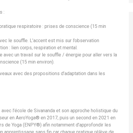
s :
ratique respiratoire : prises de conscience (15 min
ec le souffle. L’accent est mis sur l’observation
on : lien corps, respiration et mental.
avec un travail sur le souffle / énergie pour aller vers la
conscience (15 min environ).
iveaux avec des propositions d’adaptation dans les
s avec l’école de Sivananda et son approche holistique du
sseur en AeroYoga® en 2017, puis un second en 2021 en
rs de Yoga (ENPY®) afin notamment d’approfondir les
 un apprentissage sans fin car chaque pratique rélève de