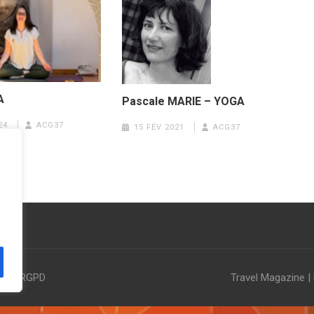
A
Pascale MARIE – YOGA
24
ACG37
15 FÉV 2021
ACG37
les & RGPD
Travel Magazine |