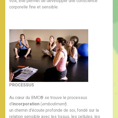
voix, elle permet de développer une conscience
corporelle fine et sensible.
PROCESSUS
Au cœur du BMC® se trouve le processus
d’
incorporation
(
embodiment
) :
un chemin d’écoute profonde de soi, fondé sur la
relation sensible avec les tissus, les cellules, les