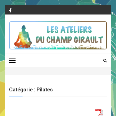
Aller
au
contenu
(Pressez
Entrée)
LES ATELIERS DU
10 rue Fleming, 37000 Tours
CHAMP GIRAULT
Catégorie :
Pilates