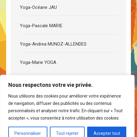
Yoga-Océane JAU
Yoga-Pascale MARIE
Yoga-Andrea MUNOZ-ALLENDES
Yoga-Marie YOGA
Nous respectons votre vie privée.
Nous utilisons des cookies pour améliorer votre expérience
de navigation, diffuser des publicités ou des contenus
personnalisés et analyser notre trafic. En cliquant sur « Tout
© 2021-2023 Ateliers du Champ Girault -
Infos légales &
accepter », vous consentez à notre utilisation des cookies.
RGPD
Travel Magazine | Développé par
Rara Theme
.
Propulsé par
WordPress
.
Personnaliser
Tout rejeter
Accepter tout